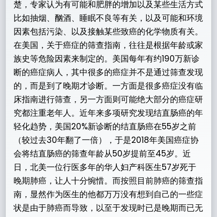
楚，专家认为有可能和肥胖的增加以及某些生活方式
比如抽烟、酗酒、睡眠不良等有关，以及可能和环境
因素包括污染、以及接触某些致癌的化学物质有关。
在美国，关于癌症的筛查指南，往往是根据年龄或家
族史等危险因素来制定的。美国每年有约190万新诊
断的癌症病人，其中很多的癌症并不是通过筛查发现
的，而是到了晚期才诊断。一方面是很多癌症没有临
床指南进行筛查，另一方面则可能绝大部分的癌症研
究都注重老年人。近年来多项研究发现结直肠癌的年
轻化趋势，美国20%新诊断的结直肠癌在55岁之前
（较过去30年翻了一倍），于是2018年美国癌症协
会将结直肠癌的筛查年龄从50岁提前至45岁。近
日，北美一位行医多年的华人妇产科医生57岁死于
晚期肺癌，让人十分惋惜。而按照目前肺癌的筛查指
南，显然作为医生的他都万万没有想到自己的一些症
状是由于肺癌而导致，以至于发现时已是晚期而已无