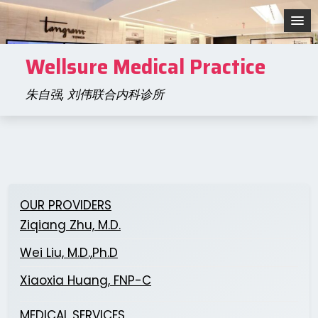
Skip
to
content
Wellsure Medical Practice
朱自强, 刘伟联合内科诊所
OUR PROVIDERS
Ziqiang Zhu, M.D.
Wei Liu, M.D.,Ph.D
Xiaoxia Huang, FNP-C
MEDICAL SERVICES