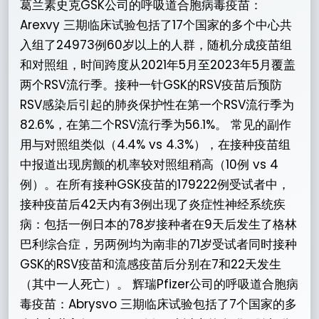
葛兰素史克GSK公司的呼吸道合胞病毒疫苗：
Arexvy 三期临床试验包括了17个国家的多个中心共
入组了24973例60岁以上的人群，随机分成疫苗组
和对照组，时间跨度从2021年5月至2023年5月覆盖
两个RSV流行季。接种一针GSK的RSV疫苗后预防
RSV感染后引起的肺炎保护性在第一个RSV流行季为
82.6%，在第二个RSV流行季为56.1%。 常见的副作
用与对照组类似（4.4% vs 4.3%），在接种疫苗组
中报道出现房颤的机率较对照组稍高（10例 vs 4
例）。在所有接种GSK疫苗的179222例受试者中，
接种疫苗后42天内有3例出现了炎症性神经系统疾
病：包括一例日本的78岁接种者在9天后发生了格林
巴利综合症，另两例均为南非的71岁受试者同时接种
GSK的RSV疫苗和流感疫苗后分别在7和22天发生
（其中一人死亡）。 辉瑞Pfizer公司的呼吸道合胞病
毒疫苗：Abrysvo 三期临床试验包括了7个国家的多