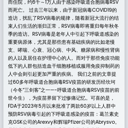
而住院，约6千～1万人由于感染呼吸道合胞病毒RSV
而死亡。 过去三年以来，由于新冠病毒COVID19的
造访，扰乱了RSV病毒的规律，随着新冠大流行的结
束人们生活的渐归正常，RSV病毒即将重归每年秋冬
季的造访。RSV病毒是老年人中引起下呼吸道感染的
重要病原体，尤其是那些患有基础疾病的比如老慢
支、哮喘、心衰、冠心病、中风、糖尿病和慢性肾病
的人以及居住在护理中心的人。而对于那些免疫功能
低下的人群包括造血干细胞移植或服用免疫抑制药的
人中会则引起更加严重的疾病。 我们之前的文章提
过60多年呼吸道合胞病毒RSV疫苗的研发历经坎坷
（今冬“三剑客”之一—-呼吸道合胞病毒RSV疫苗的前
世今生），为疫苗界留下过惨痛记忆。可喜的是，
FDA于2023年5月以来批准了两款60岁以上人群中
预防RSV病毒引起的下呼吸道感染的疫苗：葛兰素史
克GSK公司的Arexvy和辉瑞Pfizer公司的Abrysvo。