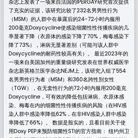
杂志上发表了一项来自法国的IPERGAY研究首次提供
了充实的证据，该研究比较了232名男男性行为
（MSM）的人群中在暴露后的24-72小时内服用
200毫克Doxycycline使感染细菌性性传播疾病的几
率显著下降（衣原体的感染下降了70%，梅毒感染下
降了73%），淋病无显著差别（可能与该人群中
Doxycycline的耐药性较高有关）。 最近2023年的
一项来自美国加州的重量级研究发表在世界权威医学
杂志新英格兰医学杂志NEJM上，该研究入组了554
名男男性行为者（MSM）和360名跨性別女性
（TGW），在无套性行为的72小时内服用200毫克
Doxycycline，可有效的降低包括淋病、衣原体感
染、梅毒在内的细菌性性传播疾病的风险（在HIV感
染人群中感染率降低62%，在非HIV感染人群中感染
率降低了66%）。 数据是殷实的，且看目前关于使
用Doxy PEP来预防细菌性STI的官方指南： 纽约州卫