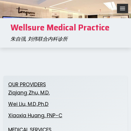
Skip
to
content
Wellsure Medical Practice
朱自强, 刘伟联合内科诊所
OUR PROVIDERS
Ziqiang Zhu, M.D.
Wei Liu, M.D.,Ph.D
Xiaoxia Huang, FNP-C
MEDICAL SERVICES