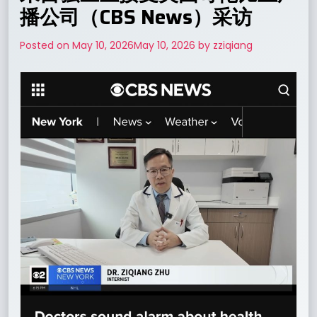
播公司（CBS News）采访
Posted on
May 10, 2026
May 10, 2026
by
zziqiang