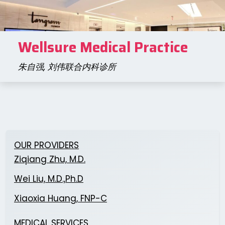
Skip
to
content
Wellsure Medical Practice
朱自强, 刘伟联合内科诊所
OUR PROVIDERS
Ziqiang Zhu, M.D.
Wei Liu, M.D.,Ph.D
Xiaoxia Huang, FNP-C
MEDICAL SERVICES