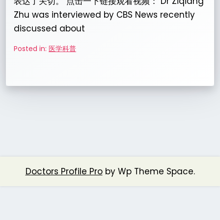
表达了关切。 点击一下链接观看视频： Dr Ziqiang
Zhu was interviewed by CBS News recently
discussed about
Posted in:
医学科普
Doctors Profile Pro
by Wp Theme Space.