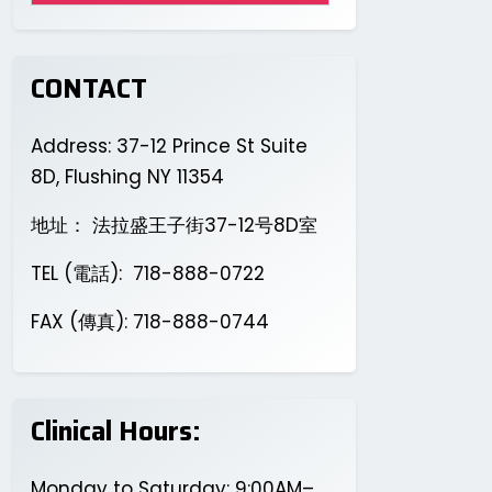
CONTACT
Address: 37-12 Prince St Suite
8D, Flushing NY 11354
地址： 法拉盛王子街37-12号8D室
TEL (電話): 718-888-0722
FAX (傳真): 718-888-0744
Clinical Hours:
Monday to Saturday: 9:00AM–