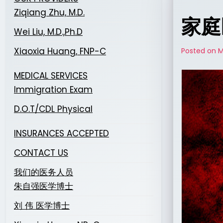
Ziqiang Zhu, M.D.
家庭
Wei Liu, M.D.,Ph.D
Xiaoxia Huang, FNP-C
Posted on
M
MEDICAL SERVICES
Immigration Exam
D.O.T/CDL Physical
INSURANCES ACCEPTED
CONTACT US
我们的医务人员
朱自强医学博士
刘 伟 医学博士