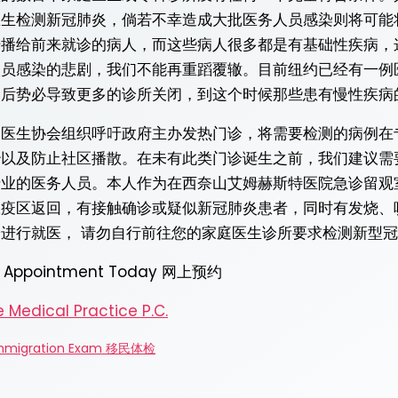
医生检测新冠肺炎，倘若不幸造成大批医务人员感染则将可能
传播给前来就诊的病人，而这些病人很多都是有基础性疾病，
人员感染的悲剧，我们不能再重蹈覆辙。目前纽约已经有一例
染后势必导致更多的诊所关闭，到这个时候那些患有慢性疾病
个医生协会组织呼吁政府主办发热门诊，将需要检测的病例在
治以及防止社区播散。在未有此类门诊诞生之前，我们建议需
专业的医务人员。本人作为在西奈山艾姆赫斯特医院急诊留观
疫区返回，有接触确诊或疑似新冠肺炎患者，同时有发烧、
进行就医， 请勿自行前往您的家庭医生诊所要求检测新型
r Appointment Today 网上预约
mmigration Exam 移民体检