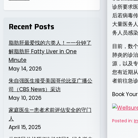
诊所要求
后若病毒
大量医务
Recent Posts
务人员感
脂肪肝最爱找的六类人！—一分钟了
目前，数
解脂肪肝 Fatty Liver in One
肺炎的诊
Minute
源，以及
May 14, 2026
您有近期从
者前往急诊
朱自强医生接受美国哥伦比亚广播公
司（CBS News）采访
Book You
May 10, 2026
家庭医生—患者术前评估安全的守门
人
Posted in:
I
April 15, 2025