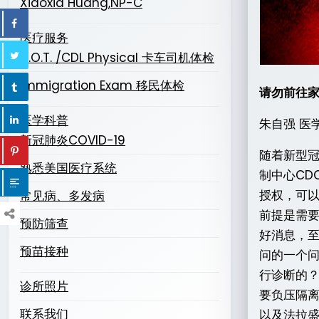
Xiaoxia Huang,NP-C
医疗服务
D.O.T. /CDL Physical 卡车司机体检
Immigration Exam 移民体检
请勿前往
医学科普
朱自强 医
新冠肺炎COVID-19
随着新型
熟悉美国医疗系统
制中心CD
授权，可以
常见病、多发病
前提是需
预防筛查
好消息，
预苗接种
问的一个问
行诊断的
诊所照片
要负压隔
联系我们
以及法拉