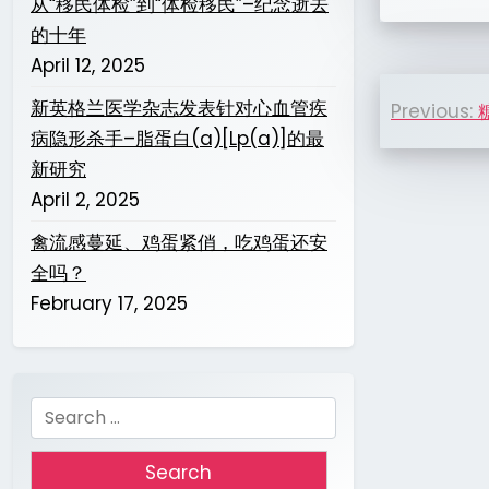
从“移民体检”到“体检移民”–纪念逝去
的十年
April 12, 2025
Post
新英格兰医学杂志发表针对心血管疾
Previous:
naviga
病隐形杀手–脂蛋白(a)[Lp(a)]的最
新研究
April 2, 2025
禽流感蔓延、鸡蛋紧俏，吃鸡蛋还安
全吗？
February 17, 2025
Search
for: